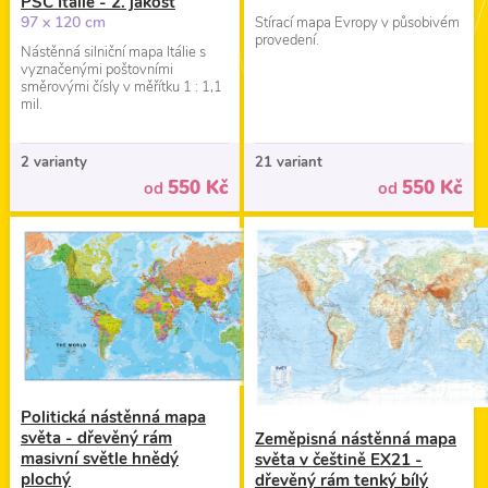
PSČ Itálie - 2. jakost
97 x 120 cm
Stírací mapa Evropy v působivém
provedení.
Nástěnná silniční mapa Itálie s
vyznačenými poštovními
směrovými čísly v měřítku 1 : 1,1
mil.
2 varianty
21 variant
550 Kč
550 Kč
od
od
Politická nástěnná mapa
světa - dřevěný rám
Zeměpisná nástěnná mapa
masivní světle hnědý
světa v češtině EX21 -
plochý
dřevěný rám tenký bílý