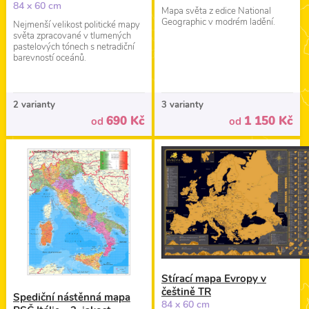
84 x 60 cm
Mapa světa z edice National
Geographic v modrém ladění.
Nejmenší velikost politické mapy
světa zpracované v tlumených
pastelových tónech s netradiční
barevností oceánů.
2 varianty
3 varianty
690 Kč
1 150 Kč
od
od
Stírací mapa Evropy v
češtině TR
Spediční nástěnná mapa
84 x 60 cm