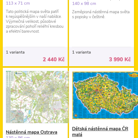
113 x 71 cm
140 x 98 cm
Tato politická mapa světa patří
Zeměpisná nástěnná mapa světa
k nejúspěšnějším v naší nabídce.
s popisky v češtině.
Výjimečná velikost, působivé
zpracování pohoří reliéfní kresbou
a efektní barevnost.
1 varianta
1 varianta
2 440 Kč
3 990 Kč
Dětská nástěnná mapa ČR
Nástěnná mapa Ostrava
malá
130 x 96 cm