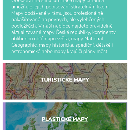
Oboustranná silná laminace mapy chrání a
umožňuje jejich popisování stíratelným fixem.
Mapy dodávané v rámu jsou profesionálně
nakašírované na pevných, ale vylehčených
podložkách. V naší nabídce najdete pravidelně
aktualizované mapy České republiky, kontinenty,
oblíbenou obří mapu světa, mapy National
Geographic, mapy historické, spediční, dětské i
astronomické nebo mapy krajů či plány měst.
TURISTICKÉ MAPY
PLASTICKÉ MAPY