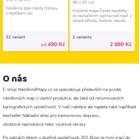
96 x 65 cm
Nástěnný plán města Ostravy
Kreslená mapa České republiky
s rejstříkem ulic.
se zaznačením zajímavostí např. z
oblasti přírody, historie, staveb.
32 variant
1 varianta
490 Kč
2 890 Kč
od
O nás
E-shop NástěnnéMapy.cz se specializuje především na prodej
nástěnných map z vlastní produkce, ale také od renomovaných
kartografických společností. V naší nabídce ale najdete také například
bestseller Nákladní atlas pro kamionovou dopravu,
obrazové reprodukce nebo výukové obrazy.
Po patnácti letech v dceřiné společnosti ZES Brno se nyní vrací do