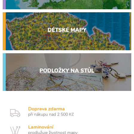
DĚTSKÉ MAPY
PODLOŽKY NA STŮL
Doprava zdarma
při nákupu nad 2 500 Kč
Laminování
prodlužuje životnost mapy